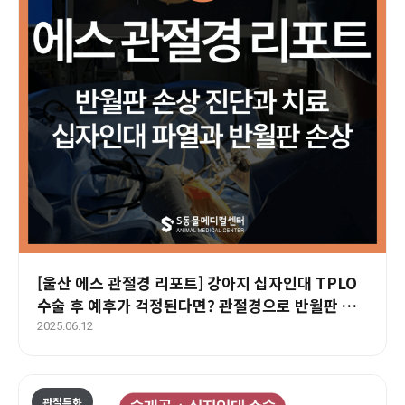
[울산 에스 관절경 리포트] 강아지 십자인대 TPLO
수술 후 예후가 걱정된다면? 관절경으로 반월판 손
상까지 확인하세요
2025.06.12
관절특화