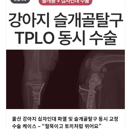
울산 강아지 십자인대 파열 및 슬개골탈구 동시 교정
수술 케이스 – “절뚝이고 토끼처럼 뛰어요”