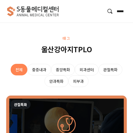
검색
태그
울산강아지TPLO
전체
중증내과
종양특화
외과센터
관절특화
안과특화
피부과
관절특화