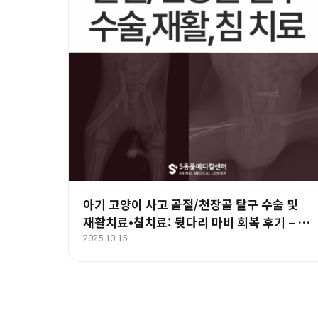
아기 고양이 사고 골절/천장골 탈구 수술 및
재활치료•침치료: 뒷다리 마비 회복 후기 – 울
산 에스동물병원
2025.10.15