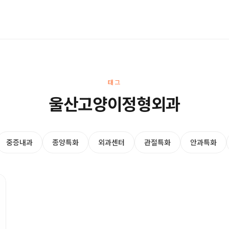
태그
울산고양이정형외과
중증내과
종양특화
외과센터
관절특화
안과특화