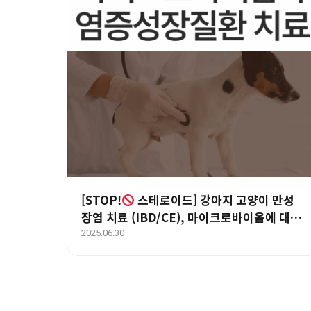
[STOP!
스테로이드] 강아지 고양이 만성
장염 치료 (IBD/CE), 마이크로바이옴에 대한
이해와 치료 방법 – 울산 에스동물메디컬센터
2025.06.30