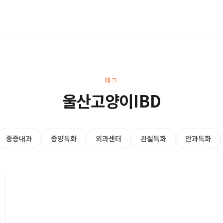
태그
울산고양이IBD
중증내과
종양특화
외과센터
관절특화
안과특화