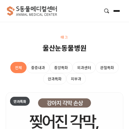
검색
태그
울산눈동물병원
전체
중증내과
종양특화
외과센터
관절특화
안과특화
피부과
안과특화