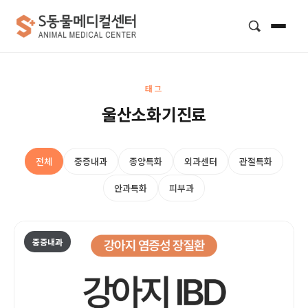
검색
태그
울산소화기진료
전체
중증내과
종양특화
외과센터
관절특화
안과특화
피부과
중증내과