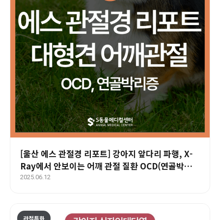
[울산 에스 관절경 리포트] 강아지 앞다리 파행, X-
Ray에서 안보이는 어깨 관절 질환 OCD(연골박리
증) 관절경 진단과 치료
2025.06.12
관절특화