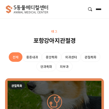
검색
태그
포항강아지관절경
전체
중증내과
종양특화
외과센터
관절특화
안과특화
피부과
관절특화