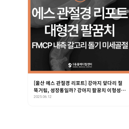
[울산 에스 관절경 리포트] 강아지 앞다리 절
뚝거림, 성장통일까? 강아지 팔꿈치 이형성증
(FMCP)일까?
2025.06.12