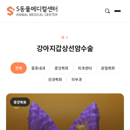
검색
태그
강아지갑상선암수술
전체
중증내과
종양특화
외과센터
관절특화
안과특화
피부과
종양특화