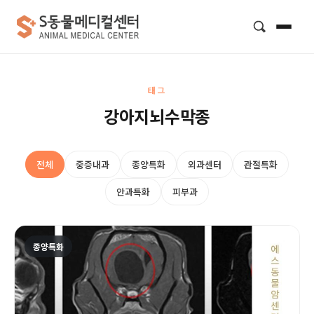
검색
태그
강아지뇌수막종
전체
중증내과
종양특화
외과센터
관절특화
안과특화
피부과
종양특화