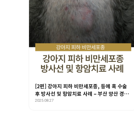
[2편] 강아지 피하 비만세포종, 등에 혹 수술
후 방사선 및 항암치료 사례 – 부산 양산 경상
도 종양 전문 에스동물암센터
2025.08.27