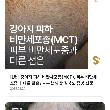
[1편] 강아지 피하 비만세포종(MCT), 피부 비만세
포종과 다른 점은? – 부산 양산 경상도 종양 전문 에
스동물암센터
2025.08.27
종양특화