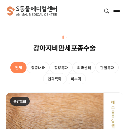
검색
태그
강아지비만세포종수술
전체
중증내과
종양특화
외과센터
관절특화
안과특화
피부과
종양특화