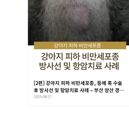
[2편] 강아지 피하 비만세포종, 등에 혹 수술
후 방사선 및 항암치료 사례 – 부산 양산 경상
도 종양 전문 에스동물암센터
2025.08.27