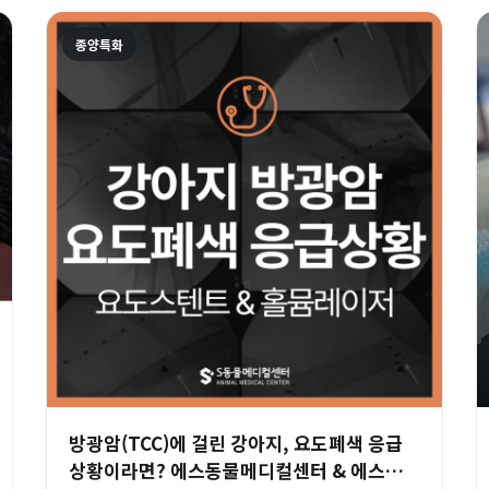
종양특화
방광암(TCC)에 걸린 강아지, 요도폐색 응급
상황이라면? 에스동물메디컬센터 & 에스동물