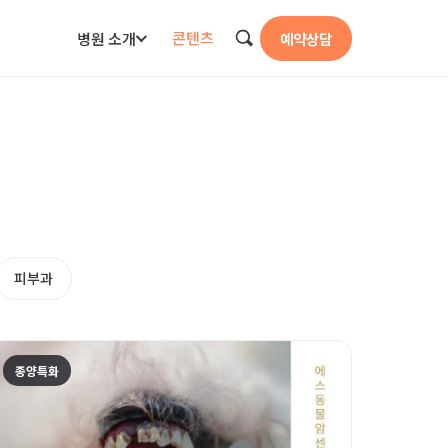
콘텐츠
병원 소개
예약상담
검색
피부과
종양특화