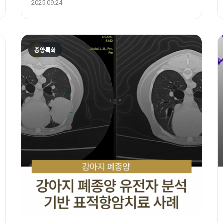
암센터 방광암클리닉
2025.09.24
종양특화