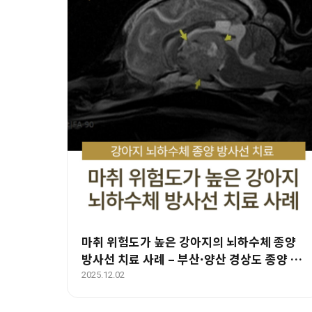
마취 위험도가 높은 강아지의 뇌하수체 종양
방사선 치료 사례 – 부산·양산 경상도 종양 전
문 에스동물암센터
2025.12.02