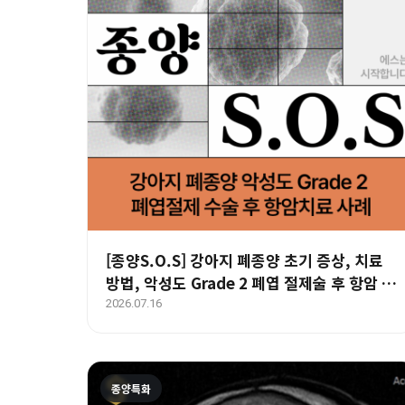
[종양S.O.S] 강아지 폐종양 초기 증상, 치료
방법, 악성도 Grade 2 폐엽 절제술 후 항암 치
료 사례
2026.07.16
종양특화