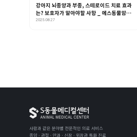
강아지 뇌종양과 부종, 스테로이드 치료 효과
는? 보호자가 알아야할 사항 _ 에스동물암센
터
2025.08.27
사람과 같은 분야별 전문적인 의료 서비스
종양 · 관절 · 안과 · 신장 · 위장관 특화 진료