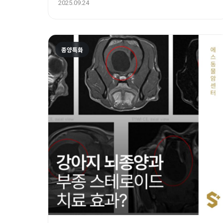
터
2025.09.24
종양특화