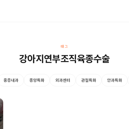
태그
강아지연부조직육종수술
중증내과
종양특화
외과센터
관절특화
안과특화