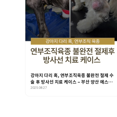
강아지 다리 혹, 연부조직육종 불완전 절제 수
술 후 방사선 치료 케이스 – 부산 양산 에스동
물암센터
2025.08.27