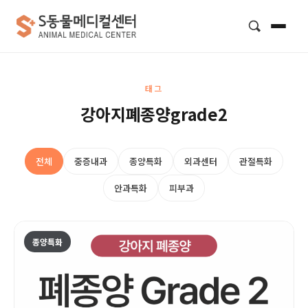
검색
태그
강아지폐종양grade2
전체
중증내과
종양특화
외과센터
관절특화
안과특화
피부과
종양특화