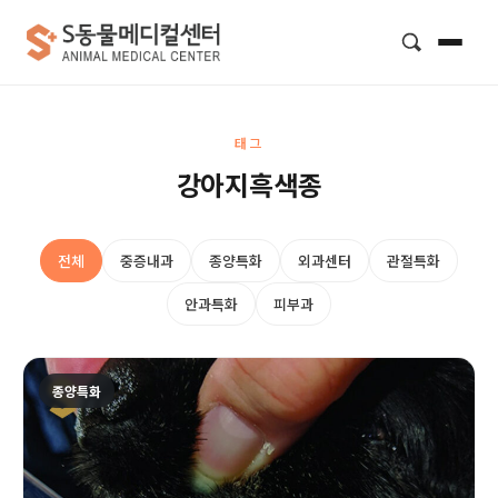
검색
태그
강아지흑색종
전체
중증내과
종양특화
외과센터
관절특화
안과특화
피부과
종양특화