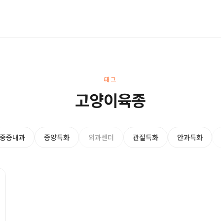
태그
고양이육종
중증내과
종양특화
외과센터
관절특화
안과특화