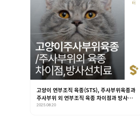
고양이 연부조직 육종(STS), 주사부위육종과
주사부위 외 연부조직 육종 차이점과 방사선
치료 효과와 예후 – 부산 양산 에스동물암센터
2025.08.20