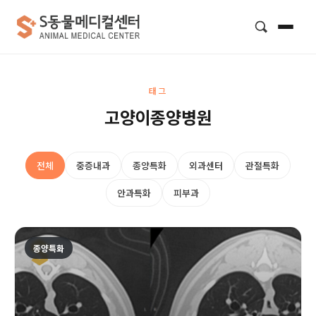
검색
태그
고양이종양병원
전체
중증내과
종양특화
외과센터
관절특화
안과특화
피부과
종양특화