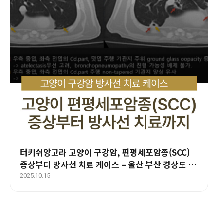
터키쉬앙고라 고양이 구강암, 편평세포암종(SCC)
증상부터 방사선 치료 케이스 – 울산 부산 경상도 종
양 전문 에스동물암센터
2025.10.15