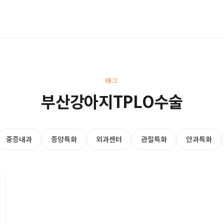
태그
부산강아지TPLO수술
중증내과
종양특화
외과센터
관절특화
안과특화