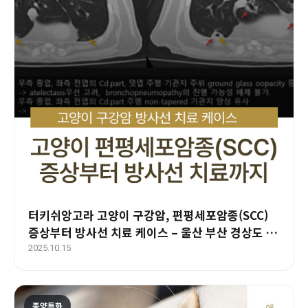
터키쉬앙고라 고양이 구강암, 편평세포암종(SCC)
증상부터 방사선 치료 케이스 – 울산 부산 경상도 종
양 전문 에스동물암센터
2025.10.15
종양특화