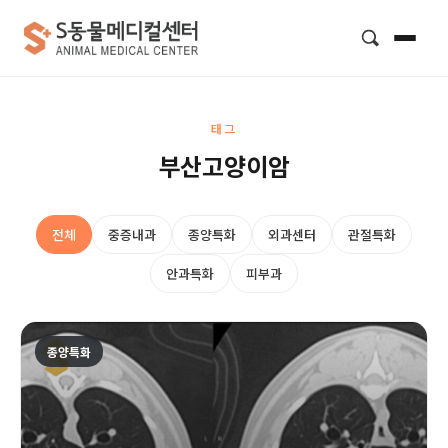
검색
태그
부산고양이암
전체
중증내과
종양특화
외과센터
관절특화
안과특화
피부과
종양특화