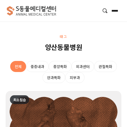
검색
태그
양산동물병원
전체
중증내과
종양특화
외과센터
관절특화
안과특화
피부과
최소침습