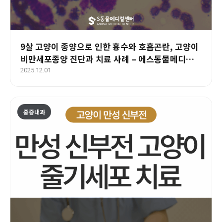
9살 고양이 종양으로 인한 흉수와 호흡곤란, 고양이
비만세포종양 진단과 치료 사례 – 에스동물메디컬센
터 양산점
2025.12.01
중증내과