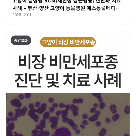
고양이 심장병 RCM(제한성 심근병증) 진단과 치료
사례 – 부산·양산 고양이 동물병원 에스동물메디컬
센터
2025.12.01
종양특화