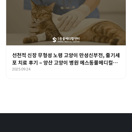
선천적 신장 무형성 노령 고양이 만성신부전, 줄기세
포 치료 후기 – 양산 고양이 병원 에스동물메디컬센
터
2025.09.24