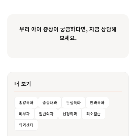
우리 아이 증상이 궁금하다면, 지금 상담해
보세요.
더 보기
종양특화
중증내과
관절특화
안과특화
피부과
일반외과
신경외과
최소침습
외과센터