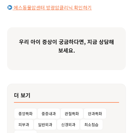
에스동물암센터 방광암클리닉 확인하기
우리 아이 증상이 궁금하다면, 지금 상담해
보세요.
더 보기
종양특화
중증내과
관절특화
안과특화
피부과
일반외과
신경외과
최소침습