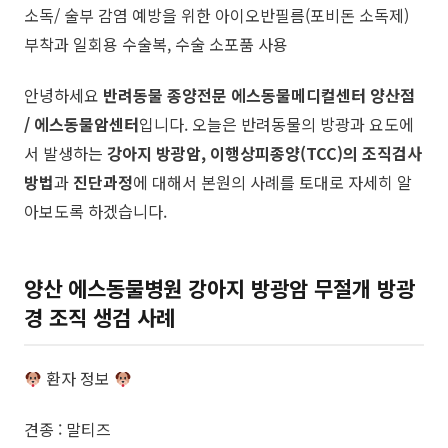
소독/ 술부 감염 예방을 위한 아이오반필름(포비돈 소독제)
부착과 일회용 수술복, 수술 소포품 사용
​안녕하세요
반려동물 종양전문
에스동물메디컬센터 양산점
/ 에스동물암센터
입니다. 오늘은 반려동물의 방광과 요도에
서 발생하는
강아지 방광암, 이행상피종양(TCC)의 ​조직검사
방법
과
진단과정
에 대해서 본원의 사례를 토대로 자세히 알
아보도록 하겠습니다.
양산 에스동물병원
강아지 방광암 무절개 방광
경 조직 생검 사례
​환자 정보
견종 : 말티즈