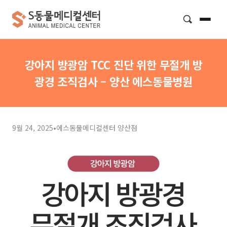
검색
강아지 방광암 TCC 진단 위한 무절개 방
광경 조직검사 – 양산 에스동물병원
9월 24, 2025
•
에스동물메디컬센터 양산점