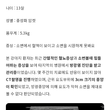
나이 : 13살
성별 : 중성화 암컷
몸무게 : 5.3kg
증상 : 소변에서 혈액이 보이고 소변을 시원하게 못봐요
본 강아지 환자는 최근
간헐적인 혈뇨증상
과
소변볼때 힘들
어하는 증상을
보여 타지역의 병원에서
방광염 진단을 받고
관리중
이었습니다. 몇 주간의 치료에도 반응이 보이지 않아
CT촬영을 진행
​하였으며, 근위 요도부위에
3cm 크기의 종양
이 확인
되었고, 방광종양에 의해 요도가 막혀 소변을 제대로
볼 수 없다 판단되었습니다.