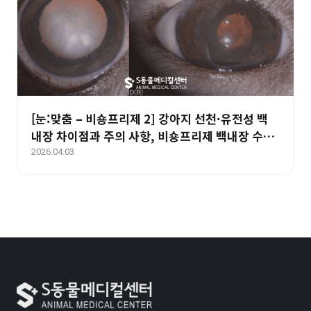
[눈:맞춤 – 비숑프리제 2] 강아지 선천·유전성 백
내장 차이점과 주의 사항, 비숑프리제 백내장 수술
사례
2026.04.03