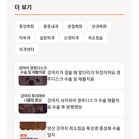
더 보기
종양특화
중증내과
관절특화
안과특화
피부과
일반외과
신경외과
최소침습
외과센터
강아지가 걸을 때 앞다리가 뒤집어져요 경
추디스크 수술 및 재활치료
강아지 사지마비 경추디스크 수술 재활치
료 수술 후 보행영상
양산 강아지 최소침습 복강경 중성화 수술
일지