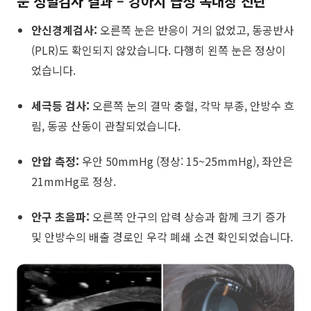
눈 정밀검사 결과 –
강아지 급성 녹내장 진단
안신경계검사:
오른쪽 눈은 반응이 거의 없었고, 동공반사
(PLR)도 확인되지 않았습니다. 다행히 왼쪽 눈은 정상이
었습니다.
세극등 검사:
오른쪽 눈의 결막 충혈, 각막 부종, 안방수 흐
림, 동공 산동이 관찰되었습니다.
안압 측정:
우안 50mmHg (정상: 15~25mmHg), 좌안은
21mmHg로 정상.
안구 초음파:
오른쪽 안구의 압력 상승과 함께 크기 증가
및 안방수의 배출 경로인 우각 폐쇄 소견 확인되었습니다.