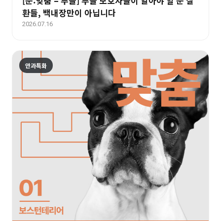
[눈:맞춤 – 푸들] 푸들 보호자들이 알아야 할 눈 질
환들, 백내장만이 아닙니다
2026.07.16
안과특화