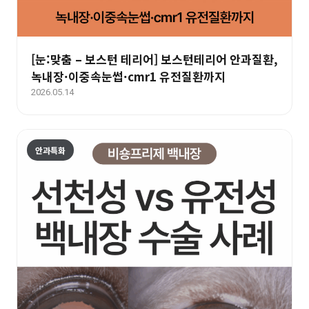
[눈:맞춤 – 보스턴 테리어] 보스턴테리어 안과질환,
녹내장·이중속눈썹·cmr1 유전질환까지
2026.05.14
안과특화