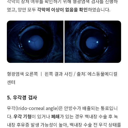
각막의 상처 여부를 확인하기 위해 형광염색 검사를 진행하
였고, 양안 모두
각막에 이상이 없음을 확인
하였습니다.
형광염색 오른쪽 ㅣ 왼쪽 결과 사진 / 출처: 에스동물메디컬
센터
5. 우각경 검사
우각(Irido-corneal angle)은 안방수가 배출되는 통로입니
다.
우각 기형
이 있거나
폐쇄
가 있는 경우 백내장 수술 후 녹
내장 후유증 발생 가능성이 높아, 백내장 수술 전 우각 상태를