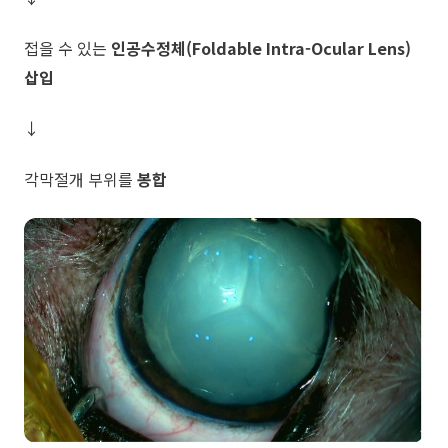
접을 수 있는
인공수정체(Foldable Intra-Ocular Lens)
삽입
↓
각막절개 부위를
봉합