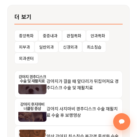
더 보기
종양특화
중증내과
관절특화
안과특화
피부과
일반외과
신경외과
최소침습
외과센터
강아지가 걸을 때 앞다리가 뒤집어져요 경
추디스크 수술 및 재활치료
강아지 사지마비 경추디스크 수술 재활치
료 수술 후 보행영상
양산 강아지 최소침습 복강경 중성화 수술