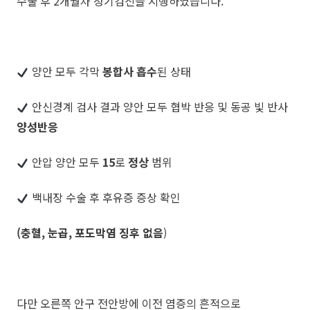
수술 후 2개월차 정기검진을 시행하였습니다.
양안 모두 각막
봉합사 흡수
된 상태
안신경계 검사 결과 양안 모두 협박 반응 및 동공 빛 반사
양성반응
안압 양안 모두
15
로
정상
범위
백내장 수술 후 후유증 증상 확인
(충혈, 눈곱, 포도막염 징후 없음
)
다만 오른쪽 안구 전안방에 이전 염증의 흔적으로