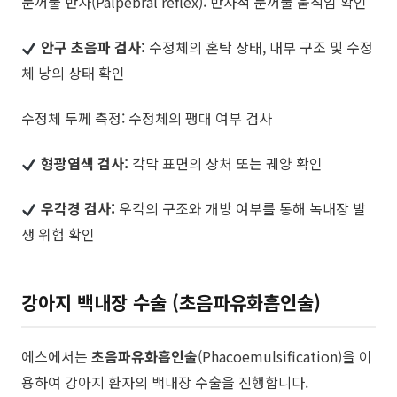
​눈꺼풀 반사(Palpebral reflex): 반사적 눈꺼풀 움직임 확인
안구 초음파 검사:
수정체의 혼탁 상태, 내부 구조 및 수정
체 낭의 상태 확인
​수정체 두께 측정: 수정체의 팽대 여부 검사
형광염색 검사:
각막 표면의 상처 또는 궤양 확인
우각경 검사:
우각의 구조와 개방 여부를 통해 녹내장 발
생 위험 확인
강아지 백내장 수술 (초음파유화흡인술)
에스에서는
초음파유화흡인술
(Phacoemulsification)을 이
용하여 강아지 환자의 백내장 수술을 진행합니다.