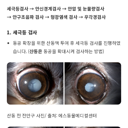
​세극등검사 → 안신경계검사 → 안압 및 눈물량검사
→ 안구초음파 검사 → 형광염색 검사 → 우각경검사
1. 세극등 검사
동공 확장을 위한 산동액 투여 후 세극등 검사를 진행하였
습니다. (
산동은
동공을 확대시켜 검사하는 방법)
​산동 전 전안구 사진/ 출처: 에스동물메디컬센터